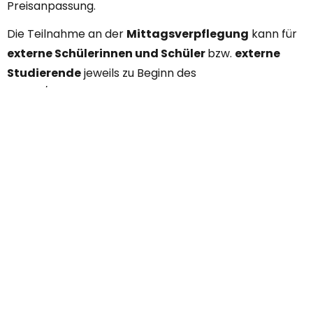
Preisanpassung.
Die Teilnahme an der
Mittagsverpflegung
kann für
externe Schülerinnen und Schüler
bzw.
externe
Studierende
jeweils zu Beginn des
Schul-/Studienjahres frei gewählt werden. Der
Jahrespauschalbetrag ist abhängig von den
Verpflegungswochen.
Downloads und Formulare
Ausbildungskosten HLT SJ 2025/26
PDF, 47 KB