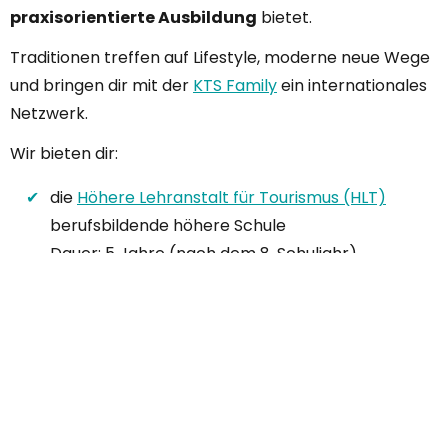
praxisorientierte Ausbildung
bietet.
Traditionen treffen auf Lifestyle, moderne neue Wege
und bringen dir mit der
KTS Family
ein internationales
Netzwerk.
Wir bieten dir:
die
Höhere Lehranstalt für Tourismus (HLT)
berufsbildende höhere Schule
Dauer: 5 Jahre (nach dem 8. Schuljahr)
Abschluss mit Reife- und Diplomprüfung
das
Kolleg für Tourismus
Vollzeit-Studium
Dauer: 4 Semester (nach der Reifeprüfung)
Abschluss mit Diplomprüfung
Mehr dazu