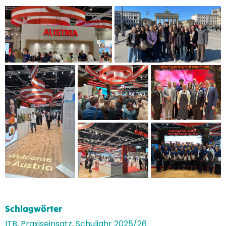
Schlagwörter
ITB
,
Praxiseinsatz
,
Schuljahr 2025/26