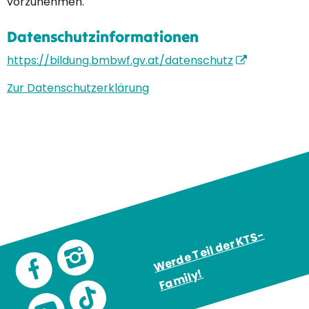
vorzunehmen.
Datenschutzinformationen
https://bildung.bmbwf.gv.at/datenschutz
Zur Datenschutzerklärung
W
e
r
d
e
T
eil
d
e
r
K
T
S
-
F
a
mil
y
!