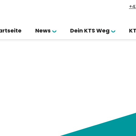
+4
artseite
News
Dein KTS Weg
K