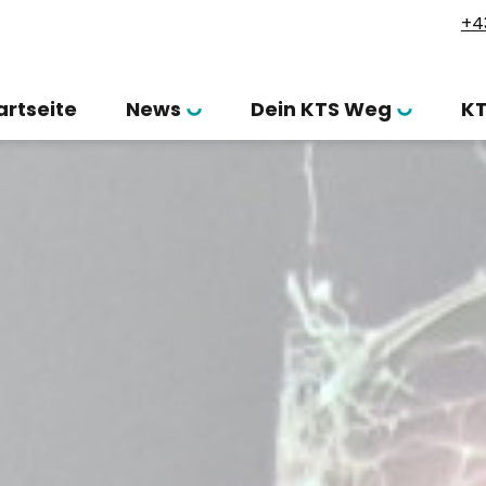
+4
artseite
News
Dein KTS Weg
K