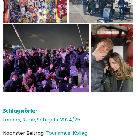
Schlagwörter
London
,
Reise
,
Schuljahr 2024/25
Nächster Beitrag:
Tourismus-Kolleg