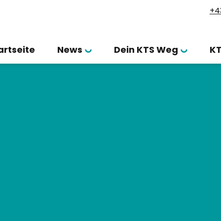
+4
artseite
News
Dein KTS Weg
K