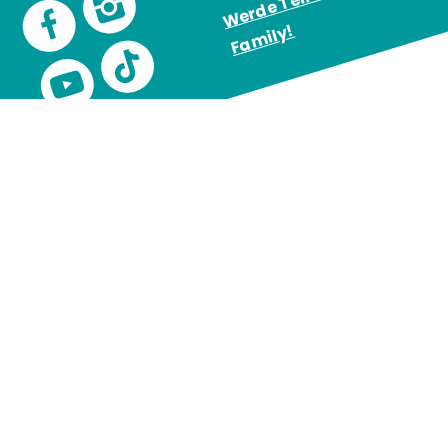
!
Kärntner Tourismusschule
Kumpfallee 88 u. 90
9504 Warmbad Villach
office@kts-villach.at
+43 4242 3007