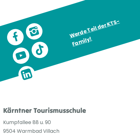
W
e
r
d
e
T
eil
d
e
r
K
T
S
-
F
a
mil
y
!
Kärntner Tourismusschule
Kumpfallee 88 u. 90
9504 Warmbad Villach