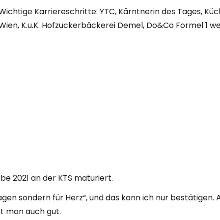
Wichtige Karriereschritte: YTC, Kärntnerin des Tages, Kü
Wien, K.u.K. Hofzuckerbäckerei Demel, Do&Co Formel 1 we
abe 2021 an der KTS maturiert.
gen sondern für Herz“, und das kann ich nur bestätigen. A
t man auch gut.