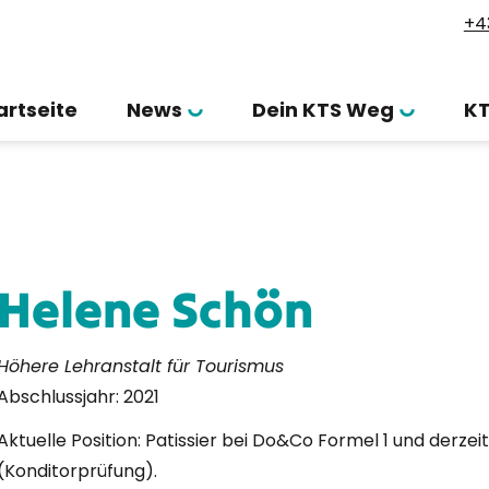
+4
artseite
News
Dein KTS Weg
K
Helene Schön
Höhere Lehranstalt für Tourismus
Abschlussjahr:
2021
Aktuelle Position: Patissier bei Do&Co Formel 1 und derzeit
(Konditorprüfung).