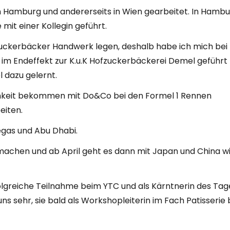
in Hamburg und andererseits in Wien gearbeitet. In Hamb
 mit einer Kollegin geführt.
Zuckerbäcker Handwerk legen, deshalb habe ich mich bei
m Endeffekt zur K.u.K Hofzuckerbäckerei Demel geführt 
l dazu gelernt.
chkeit bekommen mit Do&Co bei den Formel 1 Rennen
eiten.
egas und Abu Dhabi.
 machen und ab April geht es dann mit Japan und China w
folgreiche Teilnahme beim YTC und als Kärntnerin des Tag
s sehr, sie bald als Workshopleiterin im Fach Patisserie 