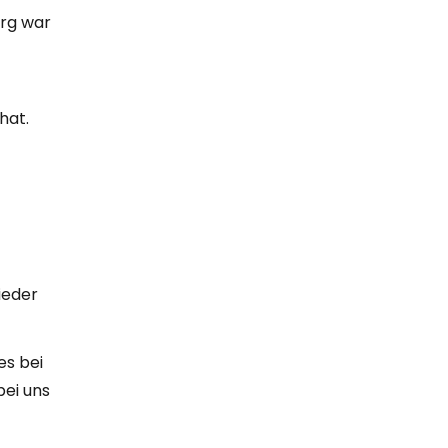
urg war
hat.
ieder
es bei
bei uns