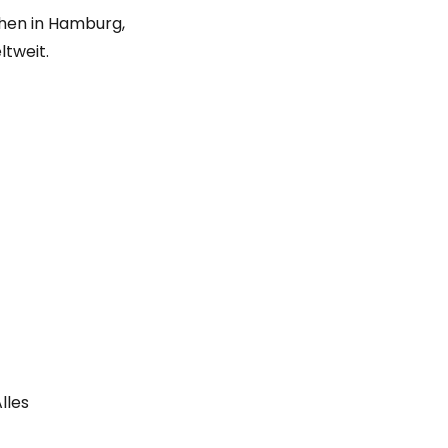
chen in Hamburg,
ltweit.
lles