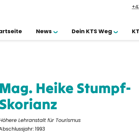
+4
artseite
News
Dein KTS Weg
K
Mag. Heike Stumpf-
Skorianz
Höhere Lehranstalt für Tourismus
Abschlussjahr:
1993