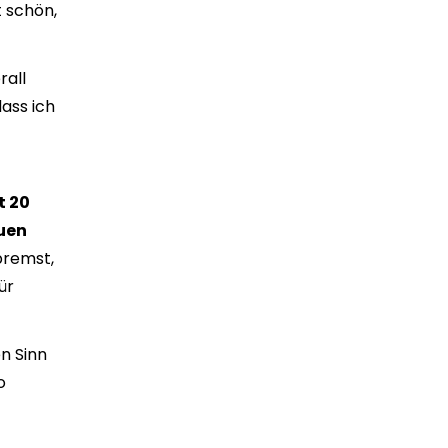
t schön,
rall
ass ich
t 20
uen
bremst,
ür
n Sinn
o