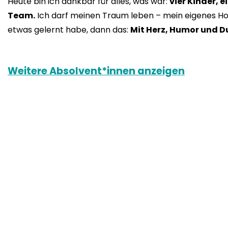
Heute bin ich dankbar für alles, was war:
vier Kinder, 
Team.
Ich darf meinen Traum leben – mein eigenes Hot
etwas gelernt habe, dann das:
Mit Herz, Humor und D
Weitere Absolvent*innen anzeigen