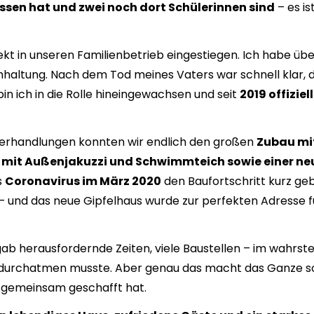
ssen hat und zwei noch dort Schülerinnen sind
– es is
rekt in unseren Familienbetrieb eingestiegen. Ich habe übe
chhaltung. Nach dem Tod meines Vaters war schnell klar, d
n ich in die Rolle hineingewachsen und seit
2019 offiziell
Verhandlungen konnten wir endlich den großen
Zubau mi
 mit Außenjakuzzi und Schwimmteich sowie einer ne
s
Coronavirus im März 2020
den Baufortschritt kurz ge
– und das neue Gipfelhaus wurde zur perfekten Adresse f
gab herausfordernde Zeiten, viele Baustellen – im wahrste
f durchatmen musste. Aber genau das macht das Ganze s
 gemeinsam geschafft hat.