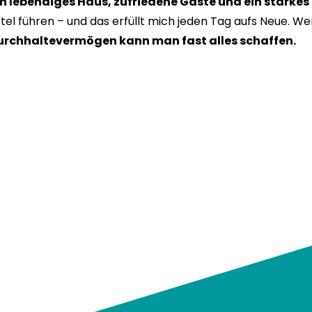
ein lebendiges Haus, zufriedene Gäste und ein starkes
el führen – und das erfüllt mich jeden Tag aufs Neue. We
urchhaltevermögen kann man fast alles schaffen.