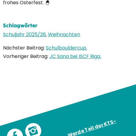
frohes Osterfest. 🐣
Schlagwörter
Schuljahr 2025/26
,
Weihnachten
Nächster Beitrag:
Schulbouldercup.
Vorheriger Beitrag:
JC Sana bei ISCF Riga.
W
e
r
d
e
T
eil
d
e
r
K
T
S
-
F
a
mil
y