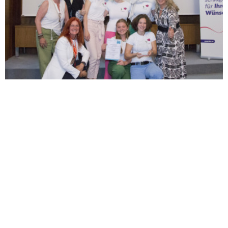
2. Mai 2024
Vi Plant - 1. Platz JC Landeswettbewerb
Kärnten
Grandioser Erfolg – Junior Company Vi Plant 1. Platz
beim Kärntner Landeswettbewerb Am 30. April fand
in der Wirtschaftskammer Klagenfurt der Kärntner
Landeswettbewerb der Junior Achievment Austria
(Junior Companies) – organisiert von der
Volkswirtschaftlichen Gesellschaft – statt. Neben