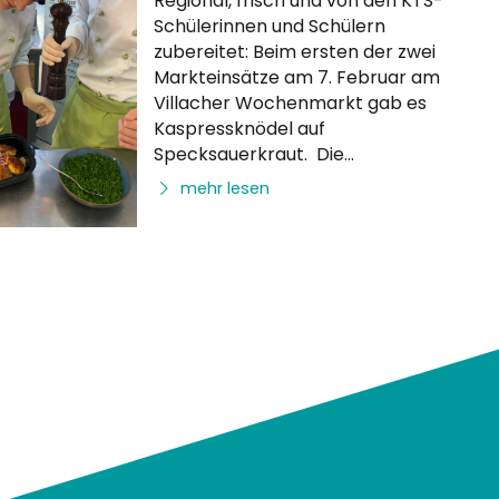
Regional, frisch und von den KTS-
Schülerinnen und Schülern
zubereitet: Beim ersten der zwei
Markteinsätze am 7. Februar am
Villacher Wochenmarkt gab es
Kaspressknödel auf
Specksauerkraut. Die
Schüler:innen – für die die
mehr lesen
jährlichen Einsätze am Villacher
Wochenmarkt eine liebe
Tradition geworden sind –
arbeiten immer mit frischen,
hochwertigen und regionalen
Produkten. Die
Marktbesucher:innen konnten
sich Tipps und Rezeptideen holen
oder auch das Geri…