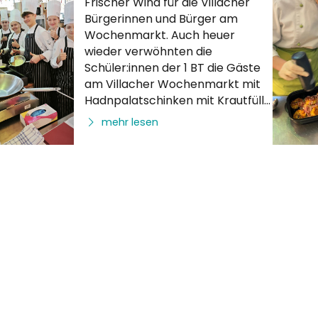
Frischer Wind für die Villacher
Bürgerinnen und Bürger am
Wochenmarkt. Auch heuer
wieder verwöhnten die
Schüler:innen der 1 BT die Gäste
am Villacher Wochenmarkt mit
Hadnpalatschinken mit Krautfülle
bzw. Dinkelpalatschinken mit
mehr lesen
Topfenfülle. Für unsere
„Jüngsten“ war es einer der
ersten Außeneinsätze und sie
freuten sich über viel Lob und
nette Gespräche mit den
Marktbesucher:innen. Die zwei
Vormittage am Villacher
Wochenmarkt haben bereits
Tradition. Es wird mit frischen,
sai…