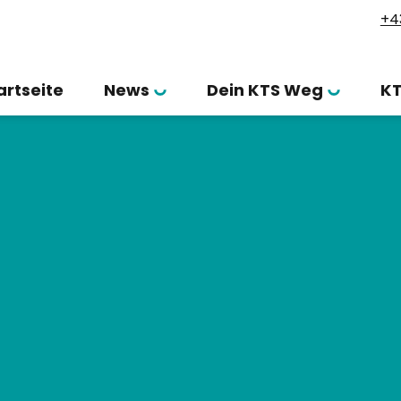
+4
artseite
News
Dein KTS Weg
K